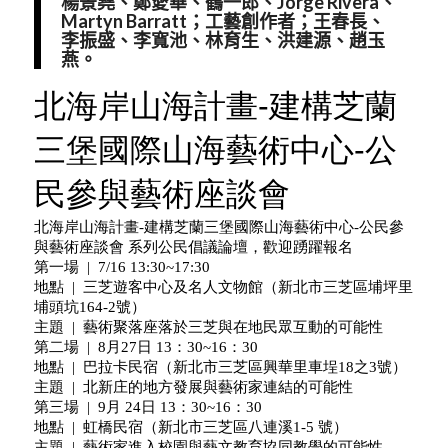
楊景堯、鄭愛華、鶴一郎、Jorge Rivera、
Martyn Barratt；工藝創作者；王春長、
李振盛、李寬池、林育生、洪建源、趙玉
燕。