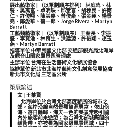
展出藝術家 | （以筆劃順序排列） 林庭暐、林
聲、吳萬富、卓明珠、邱意喜、胡棟民、許雨
仁、許俊翔、陳美嘉、曾俊豪、張金蓮、楊景
堯、鄭愛華、鶴一郎、Jorge Rivera、Martyn
Barratt
工藝類藝術家 | （以筆劃順序） 王春長、李振
盛、李寬池、林育生、洪建源、許俊翔、趙玉
燕、Martyn Barratt
指導單位 中華民國文化部 交通部觀光局北海岸
及觀音山國家風景區管理處
主辦單位 台灣在生活藝術文化發展協會
協辦單位 新北市北海岸藝術文化創意發展協會
新北市文化局 三芝區公所
策展論述
文 | 王藁賢
北海岸位於台灣北部高度發展的城市之
郊，海岸沿線自然景觀資源豐富，依山傍
海、落日餘暉、海天一色的美景常吸引國
內外旅客前來遊憩；為台灣北部城際間的
緩衝帶，亦被譽為國家級風景區域，四十