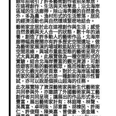
餘年前吸引了許多藝術創作者前來聚居，
在這裡創作、生活與天地孳息；沿北海岸
區域的生活廊帶，除山海秀麗的自然景色
外，多為農、漁村形式的生活聚落，居民
的經濟活動也與自然環境緊密地結合。
藝術家定居於此在這裡創作與生活；感受
自然景觀與天人合一的狀態，數十年的涵
養，創造了許多動人的藝術作品，北海岸
廊帶幅員遼闊亦有許多歷史空間遺址，做
為藝術家展演的場域較能貼近生活樣態的
空間思維，與城市量能型態的藝術呈現方
式大異其趣，此展覽做為一種空間形式的
實驗，結合北海岸豐富的觀光資源，可創
造遊客形態的藝術觀眾，進而推動北海岸
的文化觀光的新頁章，對於北海岸區域藝
術家的展演形式也是一種創新的展示性嘗
試，亦可以說是個挾山超海的任務。
此次展覽除了資深藝術家與新生代藝術家
共同參與外，亦邀請了外國藝術家與工藝
創作者共同呈現；讓展出的作品形式多元
豐富，展出藝術家計有：林庭暐、林聲、
吳萬富、卓明珠、邱意喜、胡棟民、許雨
仁、許俊翔、陳美嘉、曾俊豪、張金蓮、