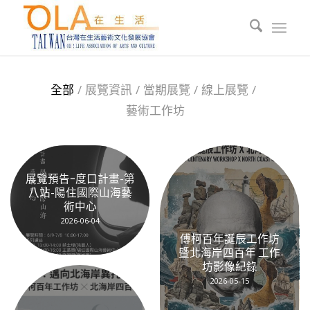
全部
/
展覽資訊
/
當期展覽
/
線上展覽
/
藝術工作坊
展覽預告ｰ度口計畫-第
八站-陽住國際山海藝
術中心
2026-06-04
傅柯百年誕辰工作坊
暨北海岸四百年 工作
坊影像紀錄
2026-05-15