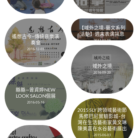
【域外之境-藝文系列
活動】週末表演訊息
遙想古今~傳統音樂演
2017-01-05
奏會
2016-12-03
域外之境
2016-09-20
緜緜—曾資婷NEW
LOOK SALON個展
2016-05-16
2015 SLY 跨領域藝術節
馬修巴尼實驗影城–台
灣在生活藝術家黃文琳
陳美嘉在水谷藝術展出
2015-06-03