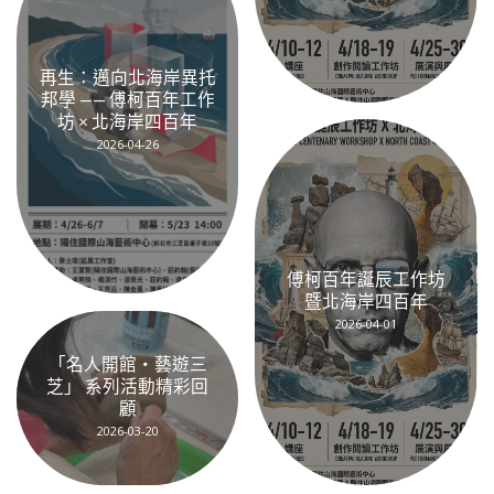
再生：邁向北海岸異托
邦學 —— 傅柯百年工作
坊 × 北海岸四百年
2026-04-26
傅柯百年誕辰工作坊
暨北海岸四百年
2026-04-01
「名人開館・藝遊三
芝」 系列活動精彩回
顧
2026-03-20