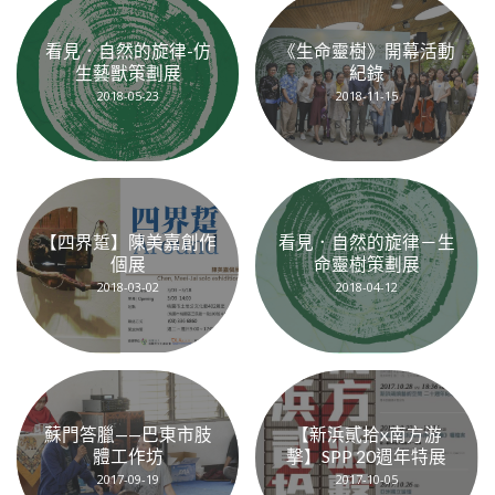
看見．自然的旋律-仿
《生命靈樹》開幕活動
生藝獸策劃展
紀錄
2018-05-23
2018-11-15
【四界踅】陳美嘉創作
看見．自然的旋律－生
個展
命靈樹策劃展
2018-03-02
2018-04-12
蘇門答臘——巴東市肢
【新浜貳拾x南方游
體工作坊
擊】SPP 20週年特展
2017-09-19
2017-10-05