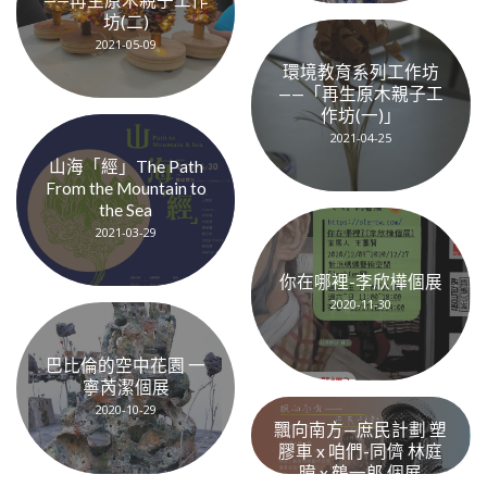
坊(二)
2021-05-09
環境教育系列工作坊
——「再生原木親子工
作坊(一)」
2021-04-25
山海「經」The Path
From the Mountain to
the Sea
2021-03-29
你在哪裡-李欣樺個展
2020-11-30
巴比倫的空中花園 一
寧芮潔個展
2020-10-29
飄向南方—庶民計劃 塑
膠車 x 咱們-同儕 林庭
暐 x 鶴一郎 個展