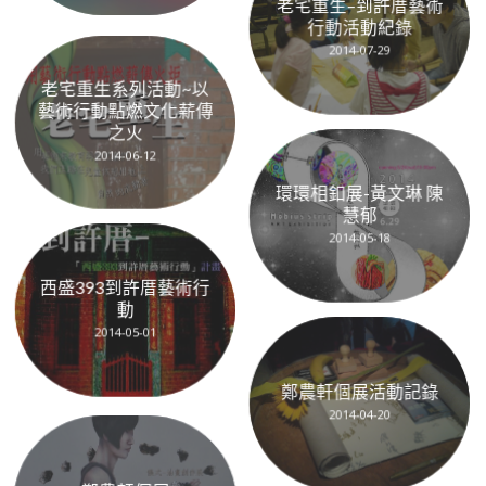
老宅重生–到許厝藝術
行動活動紀錄
2014-07-29
老宅重生系列活動~以
藝術行動點燃文化薪傳
之火
2014-06-12
環環相釦展-黃文琳 陳
慧郁
2014-05-18
西盛393到許厝藝術行
動
2014-05-01
鄭農軒個展活動記錄
2014-04-20
鄭農軒個展