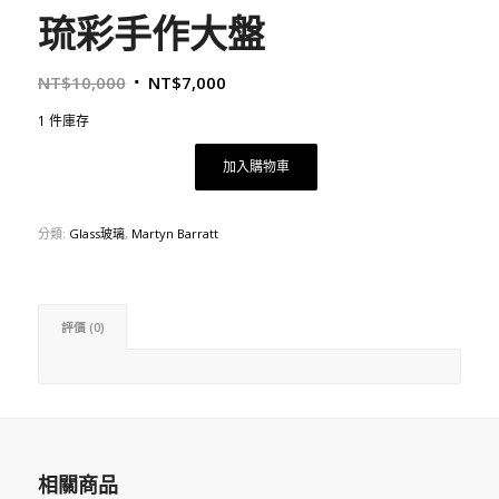
琉彩手作大盤
原
目
NT$
10,000
NT$
7,000
始
前
1 件庫存
價
價
格：
格：
加入購物車
NT$10,000。
NT$7,000。
分類:
Glass玻璃
,
Martyn Barratt
評價 (0)
相關商品