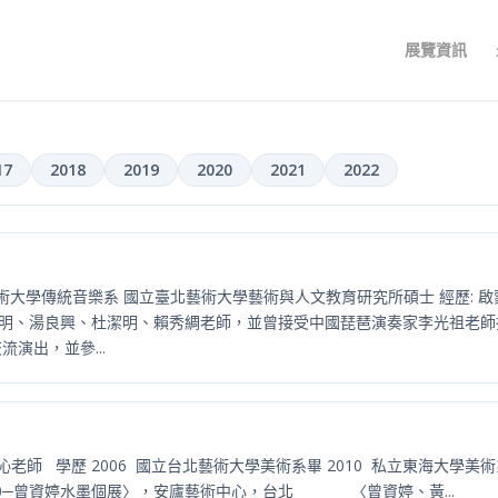
展覽資訊
17
2018
2019
2020
2021
2022
術大學傳統音樂系 國立臺北藝術大學藝術與人文教育研究所碩士 經歷: 啟
明、湯良興、杜潔明、賴秀綢老師，並曾接受中國琵琶演奏家李光祖老師
演出，並參...
沁老師 學歷 2006 國立台北藝術大學美術系畢 2010 私立東海大學美術
010─曾資婷水墨個展〉，安廬藝術中心，台北 〈曾資婷、黃...