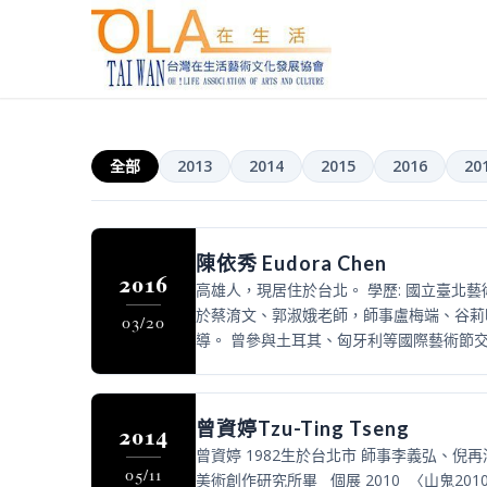
全部
2013
2014
2015
2016
20
陳依秀 Eudora Chen
2016
高雄人，現居住於台北。 學歷: 國立臺北藝
於蔡淯文、郭淑娥老師，師事盧梅端、谷莉
03/20
導。 曾參與土耳其、匈牙利等國際藝術節交流
曾資婷Tzu-Ting Tseng
2014
曾資婷 1982生於台北市 師事李義弘、倪再
05/11
美術創作研究所畢 個展 2010 〈山鬼2