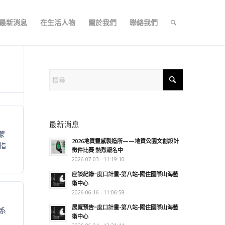
最新消息
在生活人物
關於我們
聯絡我們
最新消息
蒙
2026地質靈感製造所——地質公園文創設計
指
徵件比賽 熱烈報名中
2026-07-03 - 11:19:10
座談紀錄ｰ度口計畫-第八站-陽住國際山海藝
術中心
2026-06-16 - 11:06:58
展覽預告ｰ度口計畫-第八站-陽住國際山海藝
系
術中心