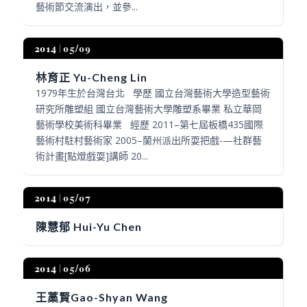
藝術節交流演出，並參...
2014
05/09
林育正 Yu-Cheng Lin
1979年生於台灣台北 學歷 國立台灣藝術大學造型藝術
研究所雕塑組 國立台灣藝術大學雕塑系畢業 私立華岡
藝術學校美術科畢業 經歷 2011–第七屆板橋435國際
藝術村駐村藝術家 2005–蘭州派出所耍把戲-—社群藝
術計畫[點燈戲耍]講師 20...
2014
05/07
陳慧郁 Hui-Yu Chen
2014
05/06
王藁賢Gao-Shyan Wang