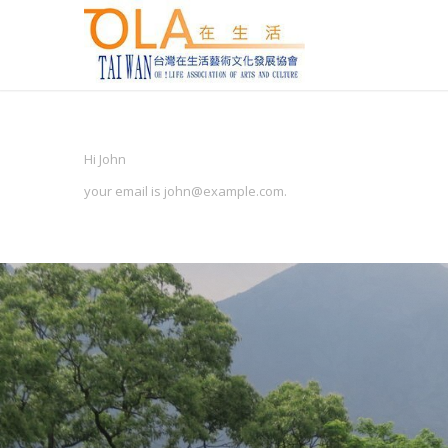
Hi
John
your email is
john@example.com
.