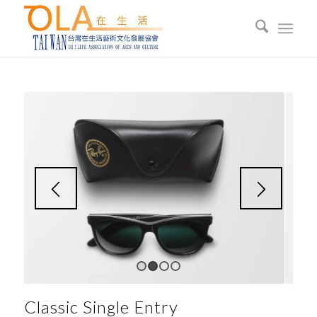
1
2
3
4
Classic Single Entry