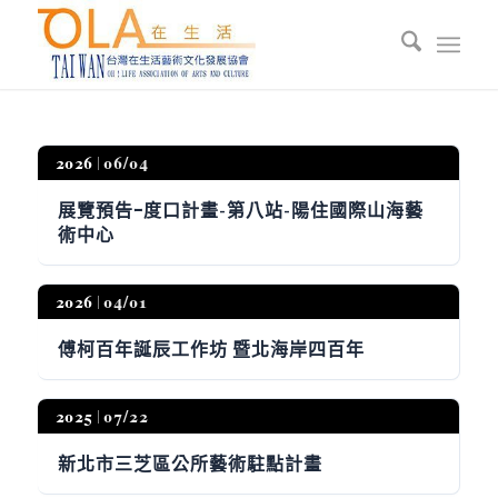
2026
06/04
展覽預告ｰ度口計畫-第八站-陽住國際山海藝
術中心
2026
04/01
傅柯百年誕辰工作坊 暨北海岸四百年
2025
07/22
新北市三芝區公所藝術駐點計畫