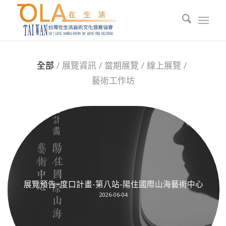
全部
/
展覽資訊
/
當期展覽
/
線上展覽
/
藝術工作坊
展覽預告ｰ度口計畫-第八站-陽住國際山海藝術中心
2026-06-04