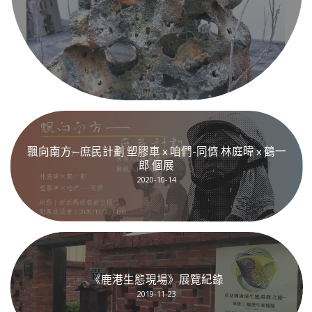
飄向南方—庶民計劃 塑膠車 x 咱們-同儕 林庭暐 x 鶴一
郎 個展
2020-10-14
《鹿港生態現場》展覽紀錄
2019-11-23